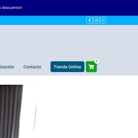
 descuentos!
0
icación
Contacto
Tienda Online