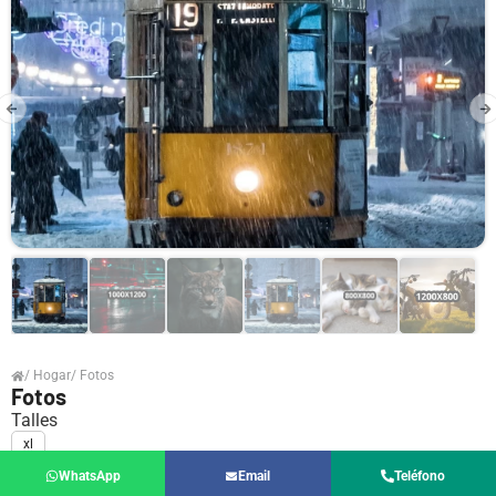
/ Hogar
/ Fotos
Fotos
Talles
xl
Medidas Disponibles:
22 Cm
Consultar
Compartir en redes