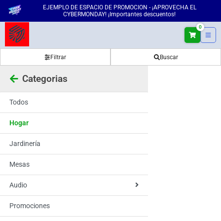
EJEMPLO DE ESPACIO DE PROMOCION - ¡APROVECHA EL
CYBERMONDAY! ¡Importantes descuentos!
0
Filtrar
Buscar
Categorias
Todos
Hogar
Jardinería
Mesas
Audio
Promociones